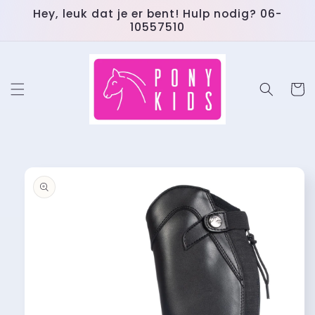
Meteen
Hey, leuk dat je er bent! Hulp nodig? 06-
naar de
10557510
content
Winkelwa
 direct naar
roductinformatie