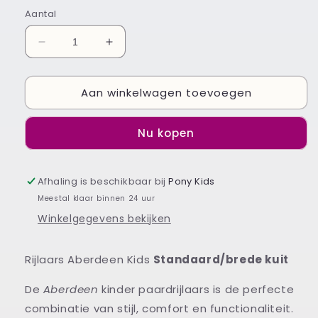
of
niet
Aantal
beschikbaar
Aantal
Aantal
verlagen
verhogen
voor
voor
Aan winkelwagen toevoegen
Rijlaars
Rijlaars
Aberdeen
Aberdeen
Kids
Kids
Nu kopen
lengte
lengte
standaard/brede
standaard/brede
kuit
kuit
Afhaling is beschikbaar bij
Pony Kids
Meestal klaar binnen 24 uur
Winkelgegevens bekijken
Rijlaars Aberdeen Kids
Standaard/brede kuit
De
Aberdeen
kinder paardrijlaars is de perfecte
combinatie van stijl, comfort en functionaliteit.