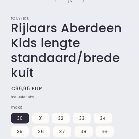
van
1
/
5
modaal
PONYKIDS
Rijlaars Aberdeen
Kids lengte
standaard/brede
kuit
Normale
€99,95 EUR
prijs
Inclusief btw.
maat
30
31
32
33
34
Variant
35
36
37
38
39
uitverkocht