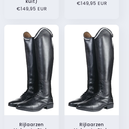
kuit)
Normale
€149,95 EUR
Normale
€149,95 EUR
prijs
prijs
Rijlaarzen
Rijlaarzen