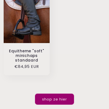
Equitheme "soft"
minichaps
standaard
Normale
€84,95 EUR
prijs
shop ze hier