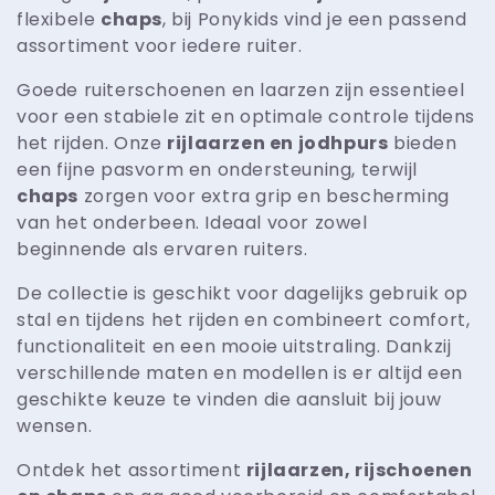
e
flexibele
chaps
, bij Ponykids vind je een passend
c
assortiment voor iedere ruiter.
Goede ruiterschoenen en laarzen zijn essentieel
t
voor een stabiele zit en optimale controle tijdens
het rijden. Onze
rijlaarzen en jodhpurs
bieden
i
een fijne pasvorm en ondersteuning, terwijl
chaps
zorgen voor extra grip en bescherming
e
van het onderbeen. Ideaal voor zowel
beginnende als ervaren ruiters.
:
De collectie is geschikt voor dagelijks gebruik op
stal en tijdens het rijden en combineert comfort,
functionaliteit en een mooie uitstraling. Dankzij
verschillende maten en modellen is er altijd een
geschikte keuze te vinden die aansluit bij jouw
wensen.
Ontdek het assortiment
rijlaarzen, rijschoenen