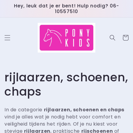
Meteen
Email
Hey, leuk dat je er bent! Hulp nodig? 06-
naar de
10557510
content
Winkelwa
C
rijlaarzen, schoenen,
o
chaps
l
In de categorie
rijlaarzen, schoenen en chaps
l
vind je alles wat je nodig hebt voor comfort en
veiligheid tijdens het rijden. Of je nu kiest voor
stevige
rijlaarzen
, praktische
rijschoenen
of