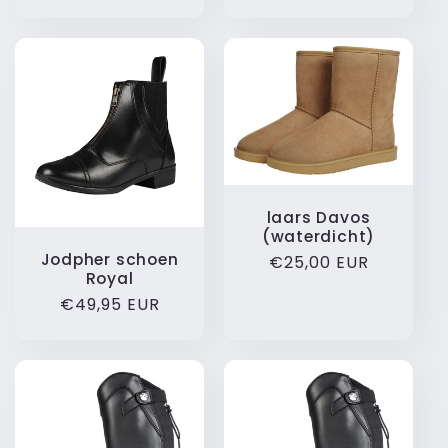
prijs
prijs
laars Davos
(waterdicht)
Jodpher schoen
Normale
€25,00 EUR
Royal
prijs
Normale
€49,95 EUR
prijs