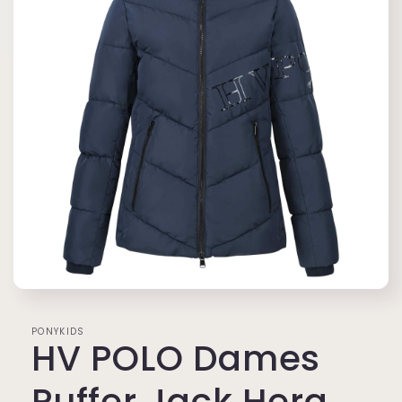
Media
featured
openen
PONYKIDS
in
HV POLO Dames
modaal
Puffer Jack Hera