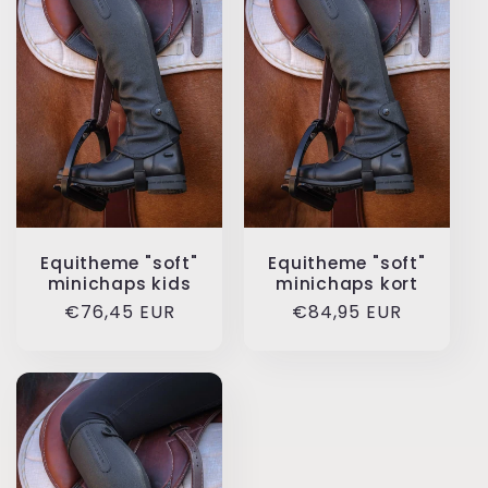
scoor je korting!
Close
*maximaal 1 spin per klant
Equitheme "soft"
Equitheme "soft"
minichaps kids
minichaps kort
Normale
€76,45 EUR
Normale
€84,95 EUR
prijs
prijs