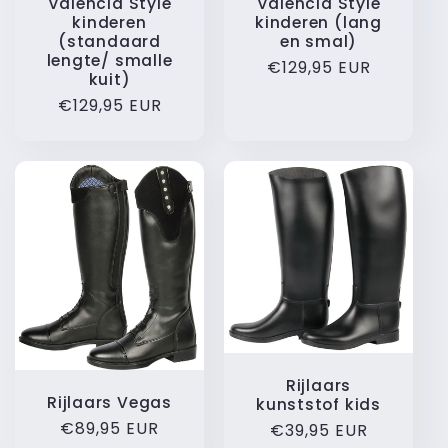
Valencia Style
Valencia Style
kinderen
kinderen (lang
(standaard
en smal)
lengte/ smalle
Normale
€129,95 EUR
kuit)
prijs
Normale
€129,95 EUR
prijs
Rijlaars
Rijlaars Vegas
kunststof kids
Normale
€89,95 EUR
Normale
€39,95 EUR