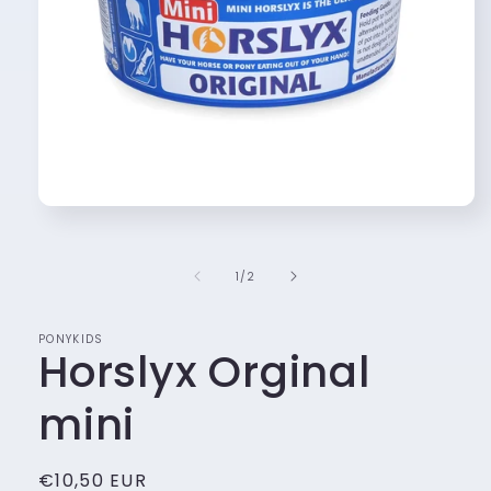
Media
1
openen
in
van
1
/
2
modaal
PONYKIDS
Horslyx Orginal
mini
Normale
€10,50 EUR