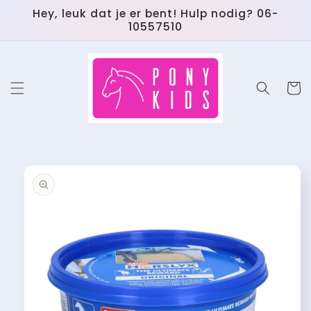
Meteen
Hey, leuk dat je er bent! Hulp nodig? 06-
naar de
10557510
content
Winkelwa
 direct naar
roductinformatie