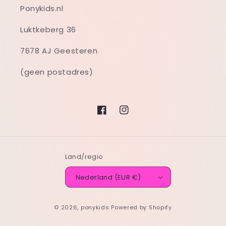
Ponykids.nl
Luktkeberg 36
7678 AJ Geesteren
(geen postadres)
Facebook
Instagram
Land/regio
Nederland (EUR €)
© 2026,
ponykids
Powered by Shopify