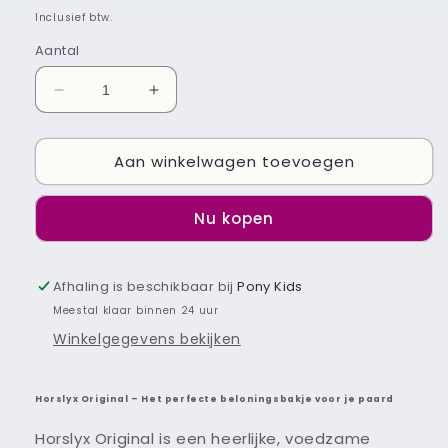
prijs
Inclusief btw.
Aantal
Aantal
Aantal
verlagen
verhogen
voor
voor
Aan winkelwagen toevoegen
Horslyx
Horslyx
Orginal
Orginal
mini
mini
Nu kopen
Afhaling is beschikbaar bij
Pony Kids
Meestal klaar binnen 24 uur
Winkelgegevens bekijken
Horslyx Original – Het perfecte beloningsbakje voor je paard
Horslyx Original is een heerlijke, voedzame