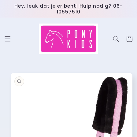
Meteen
Hey, leuk dat je er bent! Hulp nodig? 06-
naar de
10557510
content
Winkelwa
 direct naar
roductinformatie