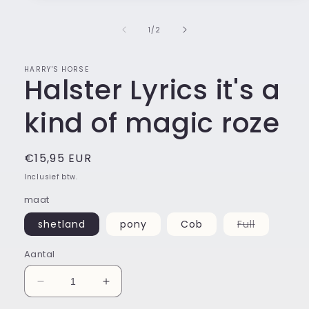
1
openen
in
van
1
/
2
modaal
HARRY'S HORSE
Halster Lyrics it's a
kind of magic roze
Normale
€15,95 EUR
prijs
Inclusief btw.
maat
Variant
shetland
pony
Cob
Full
uitverkoc
of
niet
Aantal
beschikba
Aantal
Aantal
verlagen
verhogen