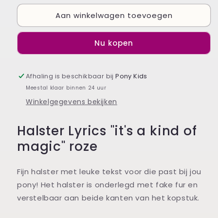
voor
voor
Aan winkelwagen toevoegen
Halster
Halster
Lyrics
Lyrics
it&#39;s
it&#39;s
Nu kopen
a
a
kind
kind
of
of
Afhaling is beschikbaar bij
magic
magic
Pony Kids
roze
roze
Meestal klaar binnen 24 uur
Winkelgegevens bekijken
Halster Lyrics "it's a kind of
magic" roze
Fijn halster met leuke tekst voor die past bij jou
pony! Het halster is onderlegd met fake fur en
verstelbaar aan beide kanten van het kopstuk.